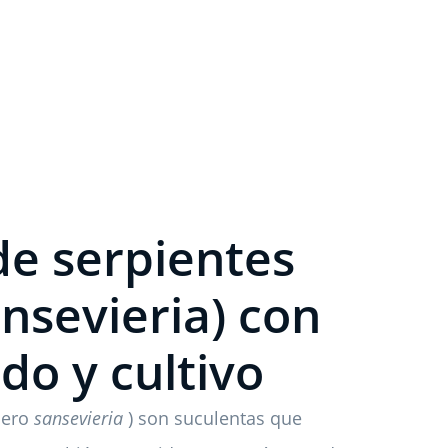
de serpientes
nsevieria) con
do y cultivo
nero
sansevieria
) son suculentas que