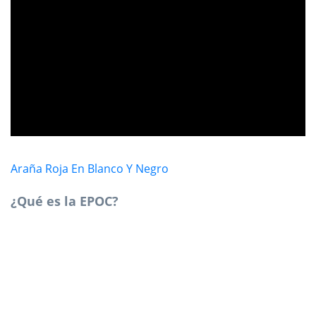
ad
Araña Roja En Blanco Y Negro
¿Qué es la EPOC?