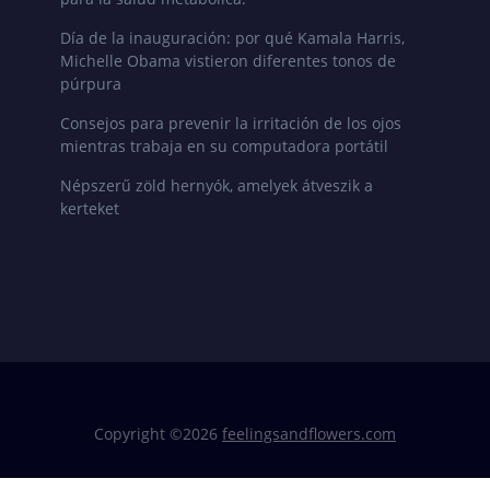
Día de la inauguración: por qué Kamala Harris,
Michelle Obama vistieron diferentes tonos de
púrpura
Consejos para prevenir la irritación de los ojos
mientras trabaja en su computadora portátil
Népszerű zöld hernyók, amelyek átveszik a
kerteket
Copyright ©
2026
feelingsandflowers.com