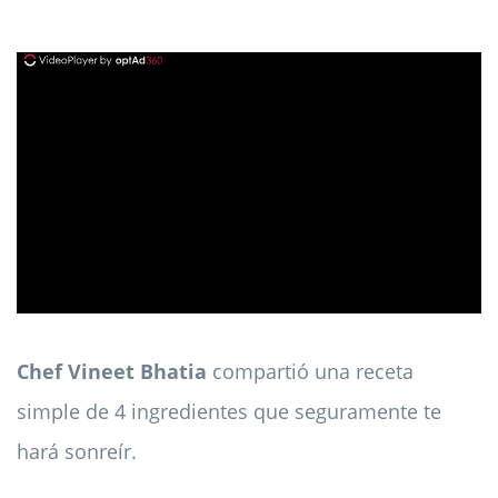
ad
Chef Vineet Bhatia
compartió una receta
simple de 4 ingredientes que seguramente te
hará sonreír.