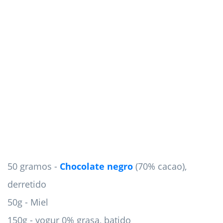
50 gramos -
Chocolate negro
(70% cacao),
derretido
50g - Miel
150g - yogur 0% grasa, batido