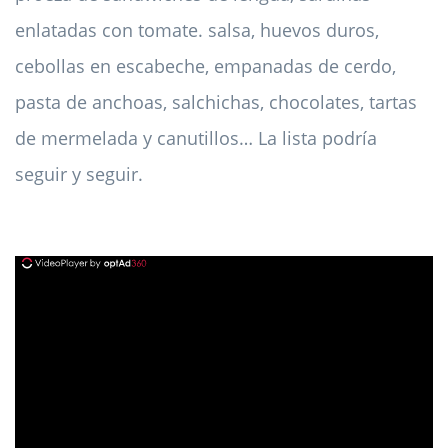
enlatadas con tomate. salsa, huevos duros,
cebollas en escabeche, empanadas de cerdo,
pasta de anchoas, salchichas, chocolates, tartas
de mermelada y canutillos… La lista podría
seguir y seguir.
ad