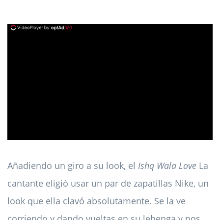
ad
Añadiendo un giro a su look, el
Ishq Wala Love
La
cantante eligió usar un par de zapatillas Nike, un
look que ella clavó absolutamente. Se la ve
corriendo y dando vueltas en su lehenga y nos